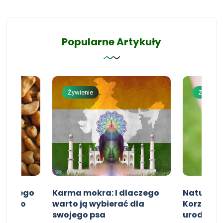
Popularne Artykuły
Żywienie
Zdrowie 
Dlaczego
Karma mokra: I dlaczego
Naturalne
wojego
warto ją wybierać dla
Korzyści 
swojego psa
urody