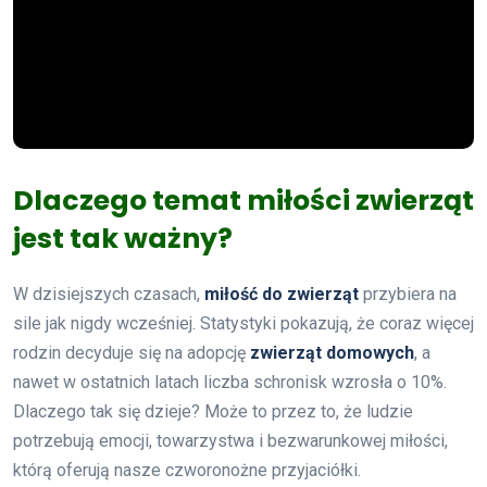
Dlaczego temat miłości zwierząt
jest tak ważny?
W dzisiejszych czasach,
miłość do zwierząt
przybiera na
sile jak nigdy wcześniej. Statystyki pokazują, że coraz więcej
rodzin decyduje się na adopcję
zwierząt domowych
, a
nawet w ostatnich latach liczba schronisk wzrosła o 10%.
Dlaczego tak się dzieje? Może to przez to, że ludzie
potrzebują emocji, towarzystwa i bezwarunkowej miłości,
którą oferują nasze czworonożne przyjaciółki.