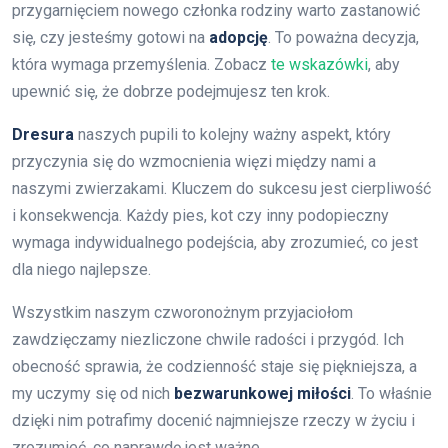
przygarnięciem nowego członka rodziny warto zastanowić
się, czy jesteśmy gotowi na
adopcję
. To poważna decyzja,
która wymaga przemyślenia. Zobacz
te wskazówki
, aby
upewnić się, że dobrze podejmujesz ten krok.
Dresura
naszych pupili to kolejny ważny aspekt, który
przyczynia się do wzmocnienia więzi między nami a
naszymi zwierzakami. Kluczem do sukcesu jest cierpliwość
i konsekwencja. Każdy pies, kot czy inny podopieczny
wymaga indywidualnego podejścia, aby zrozumieć, co jest
dla niego najlepsze.
Wszystkim naszym czworonożnym przyjaciołom
zawdzięczamy niezliczone chwile radości i przygód. Ich
obecność sprawia, że codzienność staje się piękniejsza, a
my uczymy się od nich
bezwarunkowej miłości
. To właśnie
dzięki nim potrafimy docenić najmniejsze rzeczy w życiu i
zrozumieć, co naprawdę jest ważne.