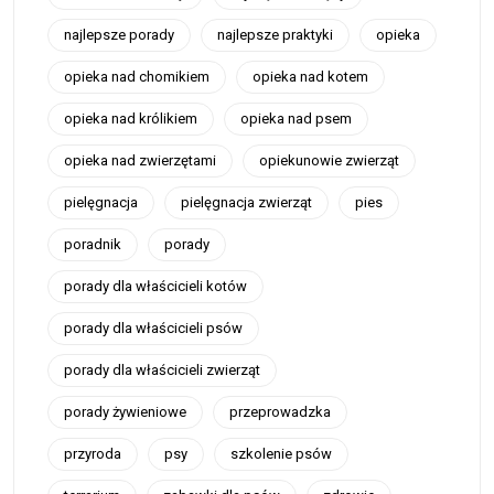
najlepsze porady
najlepsze praktyki
opieka
opieka nad chomikiem
opieka nad kotem
opieka nad królikiem
opieka nad psem
opieka nad zwierzętami
opiekunowie zwierząt
pielęgnacja
pielęgnacja zwierząt
pies
poradnik
porady
porady dla właścicieli kotów
porady dla właścicieli psów
porady dla właścicieli zwierząt
porady żywieniowe
przeprowadzka
przyroda
psy
szkolenie psów