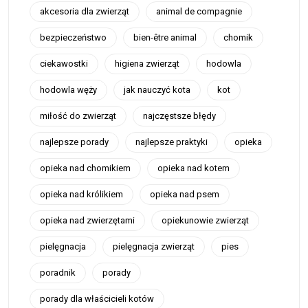
akcesoria dla zwierząt
animal de compagnie
bezpieczeństwo
bien-être animal
chomik
ciekawostki
higiena zwierząt
hodowla
hodowla węży
jak nauczyć kota
kot
miłość do zwierząt
najczęstsze błędy
najlepsze porady
najlepsze praktyki
opieka
opieka nad chomikiem
opieka nad kotem
opieka nad królikiem
opieka nad psem
opieka nad zwierzętami
opiekunowie zwierząt
pielęgnacja
pielęgnacja zwierząt
pies
poradnik
porady
porady dla właścicieli kotów