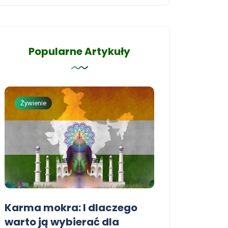
Popularne Artykuły
Żywienie
Zdrowie zwierząt
Karma mokra: I dlaczego
Naturalne skł
warto ją wybierać dla
Korzyści dla 