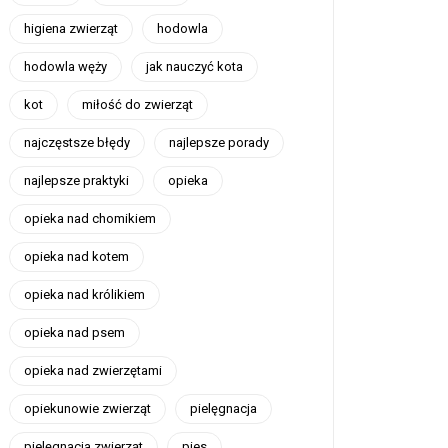
higiena zwierząt
hodowla
hodowla węży
jak nauczyć kota
kot
miłość do zwierząt
najczęstsze błędy
najlepsze porady
najlepsze praktyki
opieka
opieka nad chomikiem
opieka nad kotem
opieka nad królikiem
opieka nad psem
opieka nad zwierzętami
opiekunowie zwierząt
pielęgnacja
pielęgnacja zwierząt
pies