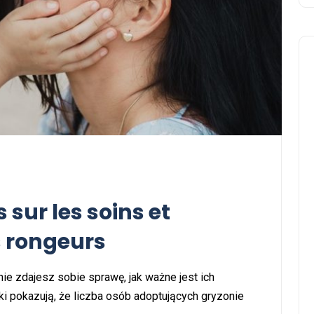
Zdrowie zwierząt
 sur les soins et
s rongeurs
nie zdajesz sobie sprawę, jak ważne jest ich
Zdrowe tłuszcze: Dlaczego
ki pokazują, że liczba osób adoptujących gryzonie
są kluczowe dla twojego