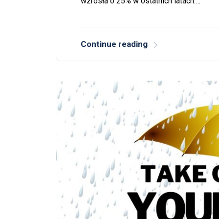
wzrosła o 25% w ostatnich latach.…
Continue reading