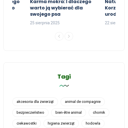
Dlaczego
Karma mokra: I dlaczego
Naturalne
wojego
warto ją wybierać dla
Korzyści 
swojego psa
urody
25 sierpnia 2025
22 sierpnia 
Tagi
akcesoria dla zwierząt
animal de compagnie
bezpieczeństwo
bien-être animal
chomik
ciekawostki
higiena zwierząt
hodowla