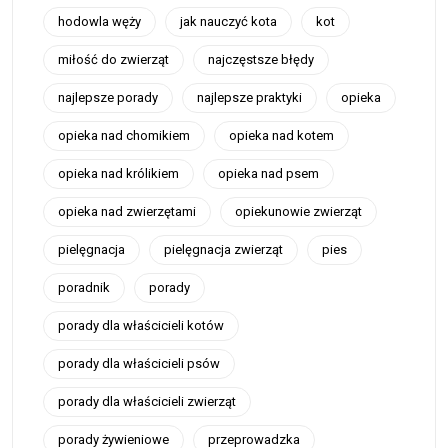
hodowla węży
jak nauczyć kota
kot
miłość do zwierząt
najczęstsze błędy
najlepsze porady
najlepsze praktyki
opieka
opieka nad chomikiem
opieka nad kotem
opieka nad królikiem
opieka nad psem
opieka nad zwierzętami
opiekunowie zwierząt
pielęgnacja
pielęgnacja zwierząt
pies
poradnik
porady
porady dla właścicieli kotów
porady dla właścicieli psów
porady dla właścicieli zwierząt
porady żywieniowe
przeprowadzka