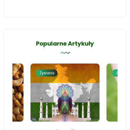
Popularne Artykuły
Żywienie
Zdrowie 