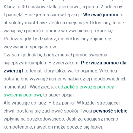
Klucz to 30 ucisków klatki piersiowej, a potem 2 oddechy!
I pamiętaj – nie jesteś sam w tej akcji!
Wezwać pomoc
to
absolutny must-have. Jeśli na miejscu jest ktoś inny, to nie
wahaj się i poproś o pomoc w dzwonieniu po karetkę.
Podczas gdy Ty działasz, niech ktoś inny zajmie się
wezwaniem specjalistów.
Czasami jednak będziesz musiał pomóc swojemu
najlepszym kumplom – zwierzakom!
Pierwsza pomoc dla
zwierząt
to temat, który także warto ogarnąć. W końcu
potrafią one wywinąć numer w najbardziej nieodpowiednich
momentach. Wiedzieć, jak
udzielić pierwszej pomocy
swojemu pupilowi
, to super opcja!
Ale wracając do ludzi – bez paniki! W każdej stresującej
chwili postaraj się zachować spokój. Twoja
pewność siebie
wpłynie na poszkodowanego. Jeśli zareagujesz mocno i
kompetentnie, nawet on może poczuć się lepiej.