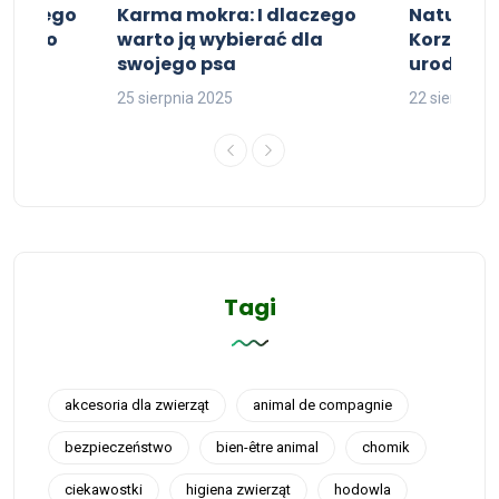
Dlaczego
Karma mokra: I dlaczego
Naturalne
wojego
warto ją wybierać dla
Korzyści 
swojego psa
urody
25 sierpnia 2025
22 sierpnia 
Tagi
akcesoria dla zwierząt
animal de compagnie
bezpieczeństwo
bien-être animal
chomik
ciekawostki
higiena zwierząt
hodowla