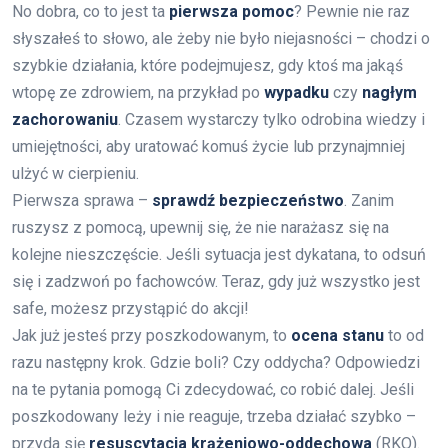
No dobra, co to jest ta
pierwsza pomoc
? Pewnie nie raz
słyszałeś to słowo, ale żeby nie było niejasności – chodzi o
szybkie działania, które podejmujesz, gdy ktoś ma jakąś
wtopę ze zdrowiem, na przykład po
wypadku
czy
nagłym
zachorowaniu
. Czasem wystarczy tylko odrobina wiedzy i
umiejętności, aby uratować komuś życie lub przynajmniej
ulżyć w cierpieniu.
Pierwsza sprawa –
sprawdź bezpieczeństwo
. Zanim
ruszysz z pomocą, upewnij się, że nie narażasz się na
kolejne nieszczęście. Jeśli sytuacja jest dykatana, to odsuń
się i zadzwoń po fachowców. Teraz, gdy już wszystko jest
safe, możesz przystąpić do akcji!
Jak już jesteś przy poszkodowanym, to
ocena stanu
to od
razu następny krok. Gdzie boli? Czy oddycha? Odpowiedzi
na te pytania pomogą Ci zdecydować, co robić dalej. Jeśli
poszkodowany leży i nie reaguje, trzeba działać szybko –
przyda się
resuscytacja krążeniowo-oddechowa
(RKO).