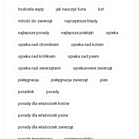
hodowla węży
jak nauczyć kota
kot
miłość do zwierząt
najczęstsze błędy
najlepsze porady
najlepsze praktyki
opieka
opieka nad chomikiem
opieka nad kotem
opieka nad królikiem
opieka nad psem
opieka nad zwierzętami
opiekunowie zwierząt
pielęgnacja
pielęgnacja zwierząt
pies
poradnik
porady
porady dla właścicieli kotów
porady dla właścicieli psów
porady dla właścicieli zwierząt
porady żywieniowe
przeprowadzka