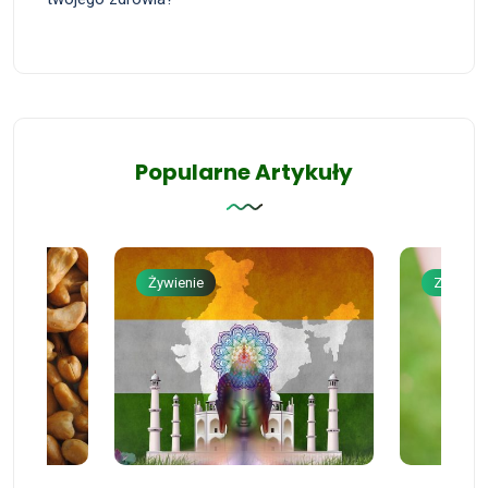
Popularne Artykuły
Żywienie
Zdrowie 